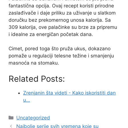
fantastična opcija. Ovaj recept koristi prirodne
zaslađivače i daje priliku za uživanje u slatkom
doručku bez prekomernog unosa kalorija. Sa
309 kalorija, ove palačinke su brze za pripremu
i idealne za energičan početak dana.
Cimet, pored toga što pruža ukus, dokazano
pomaže u regulaciji telesne težine i smanjenju
masnoća na stomaku.
Related Posts:
Zrenjanin šta videti - Kako iskoristiti dan
u…
Categories
Uncategorized
Najbolje serije svih vremena koje su