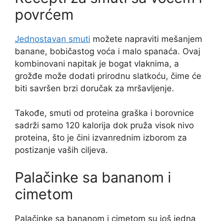
povrćem
Jednostavan smuti
možete napraviti mešanjem
banane, bobičastog voća i malo spanaća. Ovaj
kombinovani napitak je bogat vlaknima, a
grožđe može dodati prirodnu slatkoću, čime će
biti savršen brzi doručak za mršavljenje.
Takođe, smuti od proteina graška i borovnice
sadrži samo 120 kalorija dok pruža visok nivo
proteina, što je čini izvanrednim izborom za
postizanje vaših ciljeva.
Palačinke sa bananom i
cimetom
Palačinke sa bananom i cimetom su još jedna