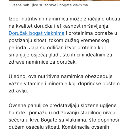
Ovsene pahuljice su zdrave i bogate vlaknima
Izbor nutritivnih namirnica može značajno uticati
na kvalitet doručka i efikasnost mršavljenja.
Doručak bogat vlaknima
i proteinima pomaže u
postizanju sitosti tokom dužeg vremenskog
perioda. Jaja su odličan izvor proteina koji
smanjuje osjećaj gladi, što ih čini idealnim za
zdrave namirnice za doručak.
Ujedno, ova nutritivna namirnica obezbeđuje
važne vitamine i minerale koji doprinose opštem
zdravlju.
Ovsene pahuljice predstavljaju složene ugljene
hidrate i pomažu u održavanju stabilnog nivoa
šećera u krvi. Bogate su vlaknima, što doprinosi
dužem osećaju sitosti. Kombinacija ovsenih