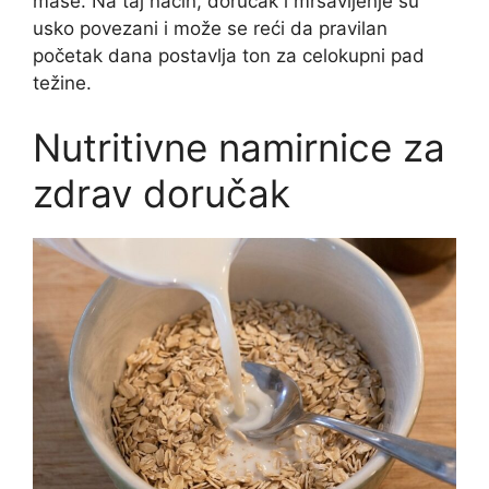
mase. Na taj način, doručak i mršavljenje su
usko povezani i može se reći da pravilan
početak dana postavlja ton za celokupni pad
težine.
Nutritivne namirnice za
zdrav doručak