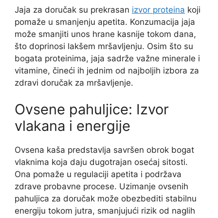
Jaja za doručak su prekrasan
izvor proteina
koji
pomaže u smanjenju apetita. Konzumacija jaja
može smanjiti unos hrane kasnije tokom dana,
što doprinosi lakšem mršavljenju. Osim što su
bogata proteinima, jaja sadrže važne minerale i
vitamine, čineći ih jednim od najboljih izbora za
zdravi doručak za mršavljenje.
Ovsene pahuljice: Izvor
vlakana i energije
Ovsena kaša predstavlja savršen obrok bogat
vlaknima koja daju dugotrajan osećaj sitosti.
Ona pomaže u regulaciji apetita i podržava
zdrave probavne procese. Uzimanje ovsenih
pahuljica za doručak može obezbediti stabilnu
energiju tokom jutra, smanjujući rizik od naglih