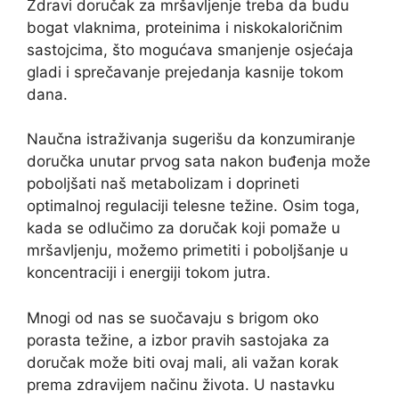
Zdravi doručak za mršavljenje treba da budu
bogat vlaknima, proteinima i niskokaloričnim
sastojcima, što mogućava smanjenje osjećaja
gladi i sprečavanje prejedanja kasnije tokom
dana.
Naučna istraživanja sugerišu da konzumiranje
doručka unutar prvog sata nakon buđenja može
poboljšati naš metabolizam i doprineti
optimalnoj regulaciji telesne težine. Osim toga,
kada se odlučimo za doručak koji pomaže u
mršavljenju, možemo primetiti i poboljšanje u
koncentraciji i energiji tokom jutra.
Mnogi od nas se suočavaju s brigom oko
porasta težine, a izbor pravih sastojaka za
doručak može biti ovaj mali, ali važan korak
prema zdravijem načinu života. U nastavku