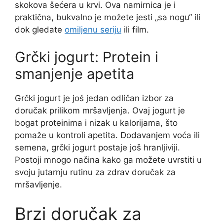
skokova šećera u krvi. Ova namirnica je i
praktična, bukvalno je možete jesti „sa nogu“ ili
dok gledate
omiljenu seriju
ili film.
Grčki jogurt: Protein i
smanjenje apetita
Grčki jogurt je još jedan odličan izbor za
doručak prilikom mršavljenja. Ovaj jogurt je
bogat proteinima i nizak u kalorijama, što
pomaže u kontroli apetita. Dodavanjem voća ili
semena, grčki jogurt postaje još hranljiviji.
Postoji mnogo načina kako ga možete uvrstiti u
svoju jutarnju rutinu za zdrav doručak za
mršavljenje.
Brzi doručak za