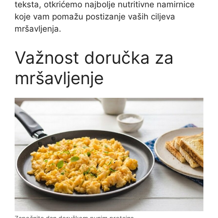
teksta, otkrićemo najbolje nutritivne namirnice
koje vam pomažu postizanje vaših ciljeva
mršavljenja.
Važnost doručka za
mršavljenje