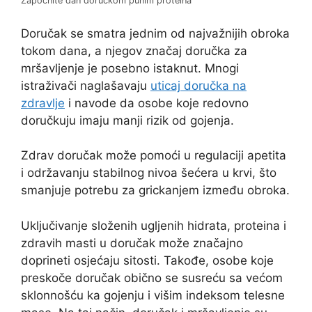
Započnite dan doručkom punim proteina
Doručak se smatra jednim od najvažnijih obroka
tokom dana, a njegov značaj doručka za
mršavljenje je posebno istaknut. Mnogi
istraživači naglašavaju
uticaj doručka na
zdravlje
i navode da osobe koje redovno
doručkuju imaju manji rizik od gojenja.
Zdrav doručak može pomoći u regulaciji apetita
i održavanju stabilnog nivoa šećera u krvi, što
smanjuje potrebu za grickanjem između obroka.
Uključivanje složenih ugljenih hidrata, proteina i
zdravih masti u doručak može značajno
doprineti osjećaju sitosti. Takođe, osobe koje
preskoče doručak obično se susreću sa većom
sklonnošću ka gojenju i višim indeksom telesne