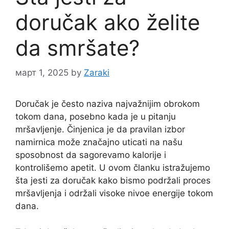
doručak ako želite
da smršate?
март 1, 2025
by
Zaraki
Doručak je često naziva najvažnijim obrokom
tokom dana, posebno kada je u pitanju
mršavljenje. Činjenica je da pravilan izbor
namirnica može značajno uticati na našu
sposobnost da sagorevamo kalorije i
kontrolišemo apetit. U ovom članku istražujemo
šta jesti za doručak kako bismo podržali proces
mršavljenja i održali visoke nivoe energije tokom
dana.