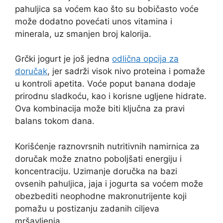
pahuljica sa voćem kao što su bobičasto voće
može dodatno povećati unos vitamina i
minerala, uz smanjen broj kalorija.
Grčki jogurt je još jedna
odlična opcija za
doručak
, jer sadrži visok nivo proteina i pomaže
u kontroli apetita. Voće poput banana dodaje
prirodnu sladkoću, kao i korisne ugljene hidrate.
Ova kombinacija može biti ključna za pravi
balans tokom dana.
Korišćenje raznovrsnih nutritivnih namirnica za
doručak može znatno poboljšati energiju i
koncentraciju. Uzimanje doručka na bazi
ovsenih pahuljica, jaja i jogurta sa voćem može
obezbediti neophodne makronutrijente koji
pomažu u postizanju zadanih ciljeva
mršavljenja.