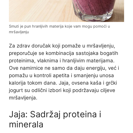
Smuti je pun hranljivih materija koje vam mogu pomoći u
mršavljenju
Za zdrav doručak koji pomaže u mršavljenju,
preporučuje se kombinacija sastojaka bogatih
proteinima, vlaknima i hranljivim materijama.
Ove namirnice ne samo da daju energiju, već i
pomažu u kontroli apetita i smanjenju unosa
kalorija tokom dana. Jaja, ovsena kaša i grčki
jogurt su odlični izbori koji podržavaju ciljeve
mršavljenja.
Jaja: Sadržaj proteina i
minerala