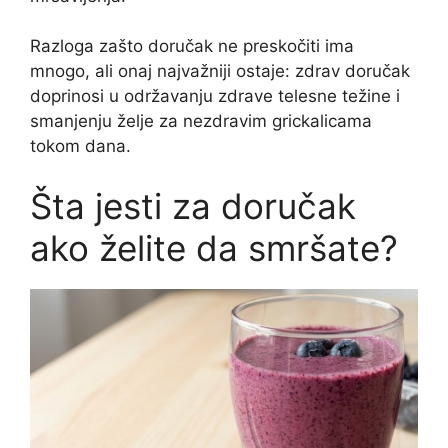
Razloga zašto doručak ne preskočiti ima
mnogo, ali onaj najvažniji ostaje: zdrav doručak
doprinosi u održavanju zdrave telesne težine i
smanjenju želje za nezdravim grickalicama
tokom dana.
Šta jesti za doručak
ako želite da smršate?